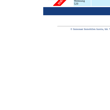
Wohnung
520
© Immonaut Immobilien Austria, Inh. 