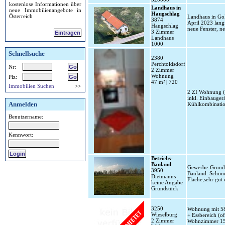
kostenlose Informationen über
Landhaus in
neue Immobilienangebote in
Haugschlag
Österreich
Landhaus in Go
3874
April 2023 lang
Haugschlag
neue Fenster, n
3 Zimmer
Eintragen
Landhaus
1000
Schnellsuche
2380
Perchtoldsdorf
Nr:
2 Zimmer
Wohnung
Plz:
47 m² | 720
Immobilien Suchen
>>
2 ZI Wohnung (E
inkl. Einbauger
Anmelden
Kühlkombination
Benutzername:
Kennwort:
Betriebs-
Bauland
Gewerbe-Grunds
3950
Bauland. Schöne
Dietmanns
Fläche,sehr gut 
keine Angabe
Grundstück
3250
Wohnung mit 58,
Wieselburg
+ Essbereich (o
2 Zimmer
Wohnzimmer 15,