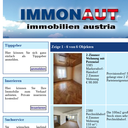
Tippgeber
Zeige 1 - 6 von 6 Objekten
Hier können Sie sich ganz
2-Zimmer
einfach als Tippgeber
Wohnung mit
anmelden.
Potenzial
3385
Markersdorf-
anmelden
Haindorf
Provisionsfrei!
2 Zimmer
gelangt eine 2 
Wohnung
Inserieren
Parteieneigentu
€ 98.000
Hier können Sie Ihre
Immobilie zum Verkauf
anbieten. Private inserieren
kostenlos!
Inserieren
2380
Die 100m2 große
Perchtoldsdorf
Stock eines seh
4 Zimmer
Suchservice
Perchtoldsdorf.
Wohnung
110 m² |
Sie wünschen laufend
520000